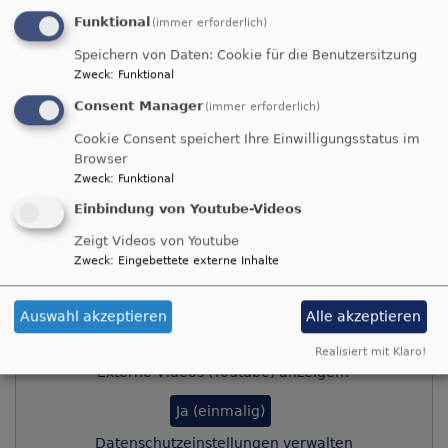
spielten. Aber damit ein Ernfedankgottesdienst so
Funktional
gut gelingt und am Ende niemend hungrig bleibt, ist
(immer erforderlich)
sehr viel Arbeit und Engagement nötig, deshalb
Speichern von Daten: Cookie für die Benutzersitzung
steht der größte Dank der Gemeinschaft der
Zweck
:
Funktional
Ehrenamtlichen zu, die jedes Jahr diese wunderbare
Consent Manager
(immer erforderlich)
Feier ermöglichen und hoffentlich auch noch die
Cookie Consent speichert Ihre Einwilligungsstatus im
nächsten 30 Jahre.
Browser
Zweck
:
Funktional
Einbindung von Youtube-Videos
Zeigt Videos von Youtube
Zweck
:
Eingebettete externe Inhalte
Bilder und "Farben für den Winter"
Auswahl akzeptieren
Alle akzeptieren
Realisiert mit Klaro!
Externe Videos (Youtube) anzeigen?
Ja (einmalig)
Datenschutzeinstellungen verwalten