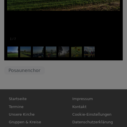
1
/
7
Posaunenchor
Hauptnavigation
Fußbereichsmenü
Startseite
Impressum
Termine
Kontakt
Unsere Kirche
Cookie-Einstellungen
Gruppen & Kreise
Datenschutzerklärung