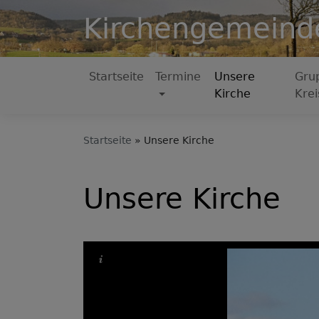
Direkt
Kirchengemeind
zum
Inhalt
Startseite
Termine
Unsere
Gru
Hauptnavigation
Kirche
Krei
Startseite
Unsere Kirche
Unsere Kirche