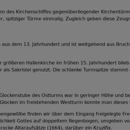
n des Kirchenschiffes gegenüberliegender Kirchentürme 
r, spitziger Türme einmalig. Zugleich geben diese Zeug
e aus dem 13. Jahrhundert und ist weitgehend aus Bruc
größeren Hallenkirche im frühen 15. Jahrhundert blieb 
r als Sakristei genutzt. Die schlanke Turmspitze stammt
Westtu
ockenstube des Ostturms war in geringer Höhe und befö
locken im freistehenden Westturm konnte man dieses 
engewölbe finden wir über dem Eingang freigelegte Fr
rlichkeit Gottes auf doppeltem Regenbogen, umgeben vo
rocke Altaraufsätze (1664), darüber ein Kruzifix.