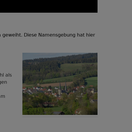
ia geweiht. Diese Namensgebung hat hier
l als
gen
 am