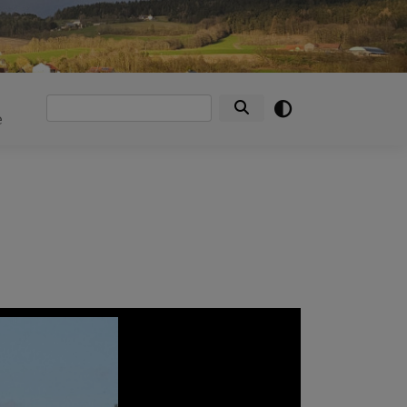
Suche
e