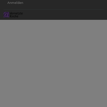
Benutzermenü
Anmelden