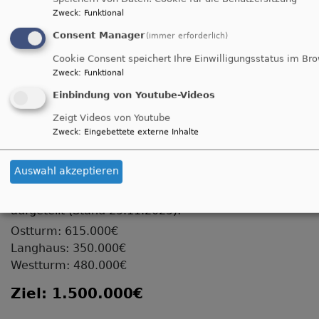
Zweck
:
Funktional
Do, 17.9. 14:30 Uhr
Seniorennachmittag Nemmersdorf
Consent Manager
(immer erforderlich)
Pfarrerin Amelie Luding
Cookie Consent speichert Ihre Einwilligungsstatus im Br
Goldkronach
Gemeindehaus Nemmersdorf
Zweck
:
Funktional
Einbindung von Youtube-Videos
Zeigt Videos von Youtube
Zweck
:
Eingebettete externe Inhalte
Spenden für die Kirchtürme
Auswahl akzeptieren
Das sind die aktuellen Zahlen in Bauschritte
aufgeteilt (Stand 25.11.2025):
Ostturm: 615.000€
Langhaus: 350.000€
Westturm: 480.000€
Ziel: 1.500.000€