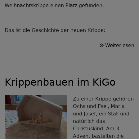
Weihnachtskrippe einen Platz gefunden.
Das ist die Geschichte der neuen Krippe:
ü
Weiterlesen
E
K
f
d
Krippenbauen im KiGo
K
Zu einer Krippe gehören
Ochs und Esel, Maria
und Josef, ein Stall und
natürlich das
Christuskind. Am 3.
Advent bastelten die