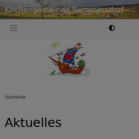
Direkt
Kirchengemeinde Nemmersdorf
zum
Inhalt
Hauptnavigation
Previous
Nex
Startseite
Aktuelles