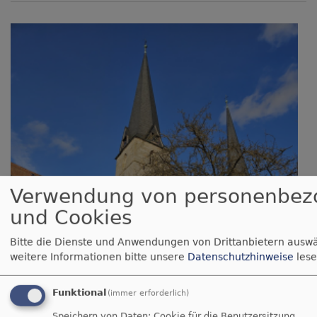
Verwendung von personenbez
und Cookies
Bitte die Dienste und Anwendungen von Drittanbietern auswä
weitere Informationen bitte unsere
Datenschutzhinweise
lese
Funktional
(immer erforderlich)
Speichern von Daten: Cookie für die Benutzersitzung