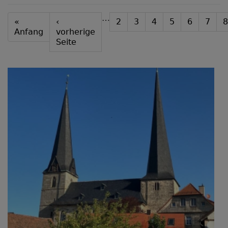
K
Seitennummerierung
…
First
«
Vorherige
‹
Seite
2
Seite
3
Seite
4
Seite
5
Aktuelle
6
Seite
7
S
8
page
Anfang
Seite
vorherige
Seite
Seite