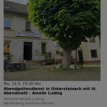
Mo, 14.9. 19:30 Uhr
Abendgottesdienst in Untersteinach mit hl.
Abendmahl - Amelie Luding
Pfarrerin Amelie Luding
Weidenberg
Gasthaus Neuner