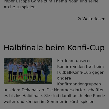
Paper Escape Game zum Thema Noah und seine
Arche zu spielen.
ü
Weiterlesen
E
G
a
e
Halbfinale beim Konfi-Cup
Bl
P
Ein Team unserer
Konfirmanden trat beim
Fußball-Konfi-Cup gegen
andere
Konfirmandengruppen
aus dem Dekanat an. Die Nemmersdorfer schafften
es bis ins Halbfinale. Sie sind damit auch eine Runde
weiter und können im Sommer in Fürth spielen.