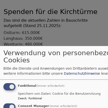
Spenden für die Kirchtürme
Das sind die aktuellen Zahlen in Bauschritte
aufgeteilt (Stand 25.11.2025):
Ostturm: 615.000€
Langhaus: 350.000€
Westturm: 480.000€
Verwendung von personenbez
Ziel: 1.500.000€
Cookies
Bitte die Dienste und Anwendungen von Drittanbietern auswä
Spenden Sie mit:
weitere Informationen bitte unsere
Datenschutzhinweise
lese
Konto: Ev.Luth.Pfarramt Nemmersdf.
BIC: GENODEF1HO1
Funktional
(immer erforderlich)
Iban: DE35 7806 0896 0008 2119 65
Speichern von Daten: Cookie für die Benutzersitzung
Verwendungszweck: Spende - Ostturm Kirche
Zweck
:
Funktional
Consent Manager
(immer erforderlich)