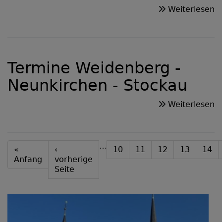
ü
Weiterlesen
H
b
K
C
Termine Weidenberg -
Neunkirchen - Stockau
ü
Weiterlesen
T
W
-
Seitennummerierung
…
First
«
Vorherige
‹
Seite
10
Seite
11
Seite
12
Seite
13
Seite
14
N
page
Anfang
Seite
vorherige
-
Seite
S