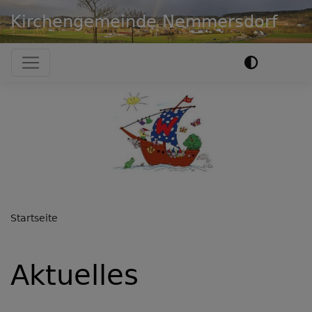
Direkt
Kirchengemeinde Nemmersdorf
zum
Inhalt
Hauptnavigation
Previous
Nex
Startseite
Aktuelles