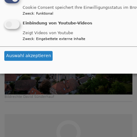
Cookie Consent speichert Ihre Einwilligungsstatus im Br
Spendenportal:
Zweck
:
Funktional
Einbindung von Youtube-Videos
Zeigt Videos von Youtube
Zweck
:
Eingebettete externe Inhalte
Auswahl akzeptieren
Bildrechte
David Sünderhauf